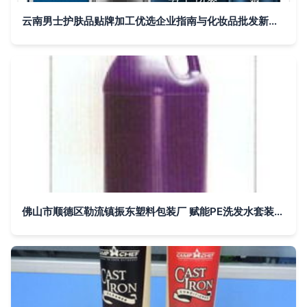
云南男士护肤品贴牌加工优选企业指南与化妆品批发新机遇
佛山市顺德区勒流镇振东塑料包装厂 赋能PE洗发水套装系列的专业化妆品包装供应商