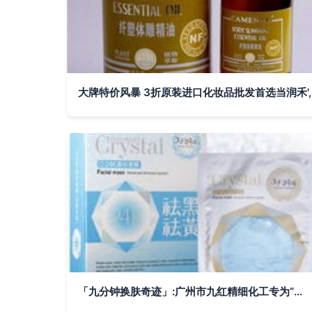
大牌特价风暴 3折原装进口化妆品批发首选当润禾',
「九分钟换肤奇迹」:广州市九红精细化工专为“黄黑肌”逆袭而生的光彩法案