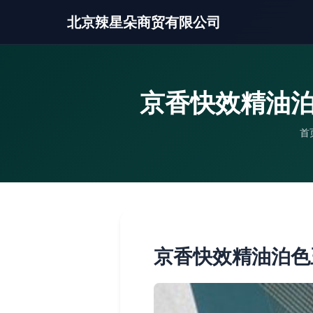
北京辣星朵商贸有限公司
京香快效精油泊
首
京香快效精油泊色