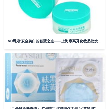
VC乳液:安全美白的智慧之选——上海康高秀化妆品批发解析
「九分钟换肤奇迹」:广州市九红精细化工专为“黄黑肌”逆袭而生的光彩法案