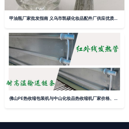
甲油瓶厂家批发指南 义乌市凯硕化妆品配件厂供应优质甲油胶瓶与玻璃指甲油瓶
佛山PE热收缩包装机与中山化妆品热收缩机厂家价格、图片、批发全解析