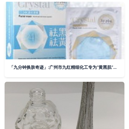
「九分钟换肤奇迹」:广州市九红精细化工专为“黄黑肌”逆袭而生的光彩法案