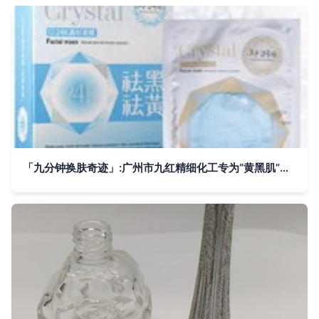
「九分钟换肤奇迹」:广州市九红精细化工专为“黄黑肌”逆袭而生的光彩法案