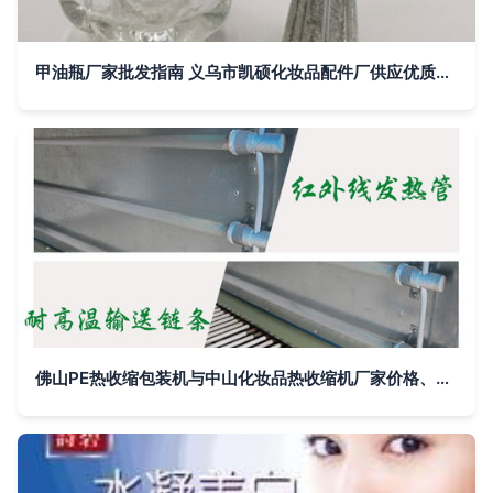
甲油瓶厂家批发指南 义乌市凯硕化妆品配件厂供应优质甲油胶瓶与玻璃指甲油瓶
佛山PE热收缩包装机与中山化妆品热收缩机厂家价格、图片、批发全解析