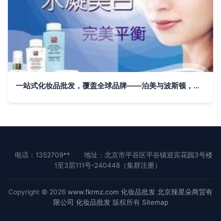
一站式化妆品批发，覆盖全球品牌——泊美与波斯顿，河南源头直供
电话：1352709**
地址：北京市平谷区平谷镇迎宾花园3号楼
1至3层111号-240448（集群注册）
Copyright © 2026
www.fkrmz.com
化妆品批发
北京辣星朵商贸有
限公司
化妆品批发
版权所有
Sitemap