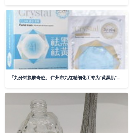
「九分钟换肤奇迹」:广州市九红精细化工专为“黄黑肌”逆袭而生的光彩法案