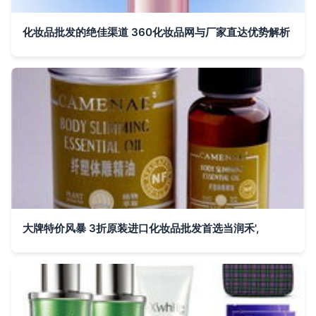
化妆品批发的绝佳渠道 360化妆品网与厂家直达优势解析
大牌特价风暴 3折原装进口化妆品批发首选当润禾',