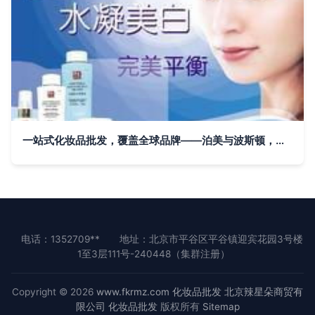
一站式化妆品批发，覆盖全球品牌——泊美与波斯顿，河南源头直供
电话：1352709**
地址：北京市平谷区平谷镇迎宾花园3号楼
1至3层111号-240448（集群注册）
Copyright © 2026
www.fkrmz.com
化妆品批发
北京辣星朵商贸有
限公司
化妆品批发
版权所有
Sitemap