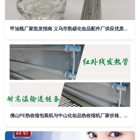
甲油瓶厂家批发指南 义乌市凯硕化妆品配件厂供应优质甲油胶瓶与玻璃指甲油瓶
佛山PE热收缩包装机与中山化妆品热收缩机厂家价格、图片、批发全解析