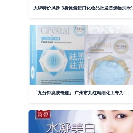
大牌特价风暴 3折原装进口化妆品批发首选当润禾',
「九分钟换肤奇迹」:广州市九红精细化工专为“黄黑肌”逆袭而生的光彩法案